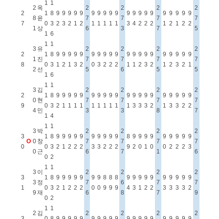
1
1
2
옥
2
2
2
2
2
1
8
9
9
9
9
9
9
9
9
9
9
9
9
9
9
9
9
9
9
9
9
8
윤
7
7
7
7
7
0
3
2
3
2
1
2
1
1
1
1
1
3
4
2
2
2
1
2
1
2
2
1
상
6
3
7
5
1
6
1
1
3
유
2
2
2
2
2
1
8
9
9
9
9
9
9
9
9
9
9
9
9
9
9
9
9
9
9
9
9
1
진
7
7
7
7
8
0
3
1
2
1
3
2
0
3
2
2
2
1
1
2
3
2
1
2
3
2
1
2
선
5
6
5
5
1
6
1
1
3
김
2
2
2
2
2
1
8
9
9
9
9
9
9
9
9
9
9
9
9
9
9
9
9
9
9
9
9
0
현
7
7
7
7
9
0
3
2
1
1
1
1
1
1
1
1
1
1
3
3
3
2
1
3
3
2
2
4
민
3
3
8
7
1
4
1
1
3
박
2
2
2
2
3
1
8
9
9
9
9
9
9
9
9
9
9
8
9
9
9
9
9
9
9
9
9
O
0
창
7
7
7
7
0
0
3
2
1
2
2
2
3
3
2
2
2
9
2
0
1
0
0
2
2
2
3
0
근
6
7
1
6
0
2
1
1
3
이
2
2
2
2
3
1
8
9
9
9
9
9
9
9
8
8
8
9
9
9
9
9
9
9
9
9
9
3
정
7
6
7
7
1
0
3
2
1
2
2
2
0
0
9
9
9
4
3
1
2
2
3
3
3
3
2
9
재
6
8
7
9
0
2
1
1
2
김
2
2
2
2
3
0
8
9
9
9
9
9
9
9
9
9
9
9
9
9
9
9
9
9
9
9
9