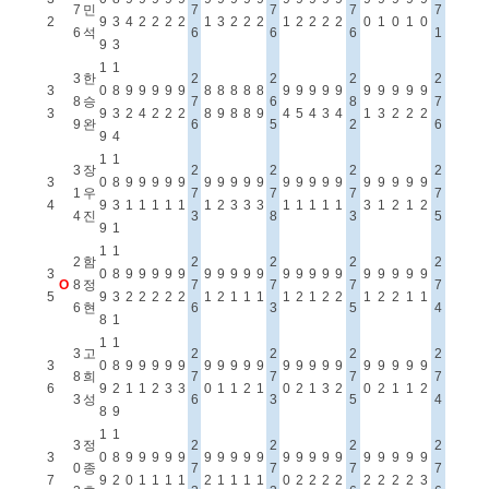
7
민
7
7
7
7
2
9
3
4
2
2
2
2
1
3
2
2
2
1
2
2
2
2
0
1
0
1
0
6
석
6
6
6
1
9
3
1
1
3
한
2
2
2
2
3
0
8
9
9
9
9
9
8
8
8
8
8
9
9
9
9
9
9
9
9
9
9
8
승
7
6
8
7
3
9
3
2
4
2
2
2
8
9
8
8
9
4
5
4
3
4
1
3
2
2
2
9
완
6
5
2
6
9
4
1
1
3
장
2
2
2
2
3
0
8
9
9
9
9
9
9
9
9
9
9
9
9
9
9
9
9
9
9
9
9
1
우
7
7
7
7
4
9
3
1
1
1
1
1
1
2
3
3
3
1
1
1
1
1
3
1
2
1
2
4
진
3
8
3
5
9
1
1
1
2
함
2
2
2
2
3
0
8
9
9
9
9
9
9
9
9
9
9
9
9
9
9
9
9
9
9
9
9
O
8
정
7
7
7
7
5
9
3
2
2
2
2
2
1
2
1
1
1
1
2
1
2
2
1
2
2
1
1
6
현
6
3
5
4
8
1
1
1
3
고
2
2
2
2
3
0
8
9
9
9
9
9
9
9
9
9
9
9
9
9
9
9
9
9
9
9
9
8
희
7
7
7
7
6
9
2
1
1
2
3
3
0
1
1
2
1
0
2
1
3
2
0
2
1
1
2
3
성
6
3
5
4
8
9
1
1
3
정
2
2
2
2
3
0
8
9
9
9
9
9
9
9
9
9
9
9
9
9
9
9
9
9
9
9
9
0
종
7
7
7
7
7
9
2
0
1
1
1
1
2
1
1
1
1
0
2
2
2
2
2
2
2
2
3