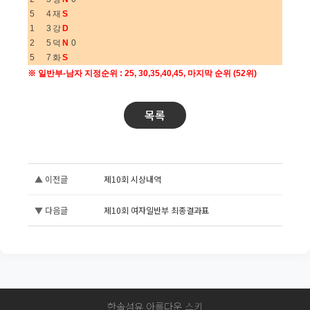
5
4
재
S
1
3
강
D
2
5
덕
N
0
5
7
화
S
※ 일반부-남자 지정순위 : 25, 30,35,40,45, 마지막 순위 (52위)
목록
▲ 이전글
제10회 시상내역
▼ 다음글
제10회 여자일반부 최종결과표
한솔섬유 아름다운 스키