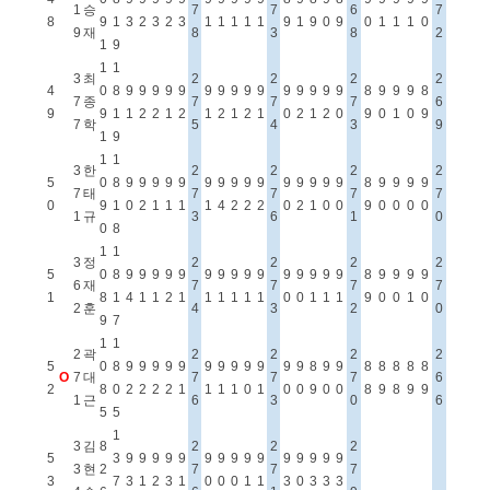
1
승
7
7
6
7
8
9
1
3
2
3
2
3
1
1
1
1
1
9
1
9
0
9
0
1
1
1
0
9
재
8
3
8
2
1
9
1
1
3
최
2
2
2
2
4
0
8
9
9
9
9
9
9
9
9
9
9
9
9
9
9
9
8
9
9
9
8
7
종
7
7
7
6
9
9
1
1
2
2
1
2
1
2
1
2
1
0
2
1
2
0
9
0
1
0
9
7
학
5
4
3
9
1
9
1
1
3
한
2
2
2
2
5
0
8
9
9
9
9
9
9
9
9
9
9
9
9
9
9
9
8
9
9
9
9
7
태
7
7
7
7
0
9
1
0
2
1
1
1
1
4
2
2
2
0
2
1
0
0
9
0
0
0
0
1
규
3
6
1
0
0
8
1
1
3
정
2
2
2
2
5
0
8
9
9
9
9
9
9
9
9
9
9
9
9
9
9
9
8
9
9
9
9
6
재
7
7
7
7
1
8
1
4
1
1
2
1
1
1
1
1
1
0
0
1
1
1
9
0
0
1
0
2
훈
4
3
2
0
9
7
1
1
2
곽
2
2
2
2
5
0
8
9
9
9
9
9
9
9
9
9
9
9
9
8
9
9
8
8
8
8
8
O
7
대
7
7
7
6
2
8
0
2
2
2
2
1
1
1
1
0
1
0
0
9
0
0
8
9
8
9
9
1
근
6
3
0
6
5
5
1
3
김
8
2
2
2
5
3
9
9
9
9
9
9
9
9
9
9
9
9
9
9
9
3
현
2
7
7
7
3
7
3
1
2
3
1
0
0
0
1
1
3
0
3
3
3