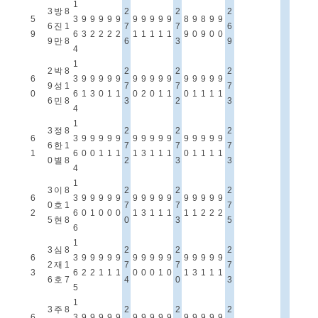
1
3
방
8
2
2
2
5
3
9
9
9
9
9
9
9
9
9
9
8
9
8
9
9
6
진
1
7
7
6
9
6
3
2
2
2
2
1
1
1
1
1
9
0
9
0
0
9
만
8
6
3
9
4
1
2
박
8
2
2
2
6
3
9
9
9
9
9
9
9
9
9
9
9
9
9
9
9
9
성
1
7
7
7
0
6
1
3
0
1
1
0
2
0
1
1
0
1
1
1
1
6
민
8
3
2
3
4
1
3
정
8
2
2
2
6
3
9
9
9
9
9
9
9
9
9
9
9
9
9
9
9
6
한
1
7
7
7
1
6
0
0
1
1
1
1
3
1
1
1
0
1
1
1
1
0
별
8
2
3
3
4
1
3
이
8
2
2
2
6
3
9
9
9
9
9
9
9
9
9
9
9
9
9
9
9
0
호
1
7
7
7
2
6
0
1
0
0
0
1
3
1
1
1
1
1
2
2
2
5
현
8
0
3
5
6
1
3
심
8
2
2
2
6
3
9
9
9
9
9
9
9
9
9
9
9
9
9
9
9
2
재
1
7
7
7
3
6
2
2
1
1
1
0
0
0
1
0
1
3
1
1
1
6
호
7
4
0
3
5
1
3
주
8
2
2
2
6
3
9
9
9
9
9
9
9
9
9
9
9
9
9
9
9