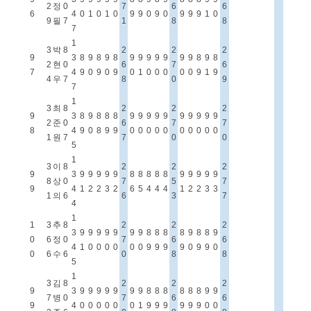
2
정
0
7
6
6
6
4
0
1
0
1
0
9
9
0
9
0
9
9
9
1
0
9
필
7
1
8
8
7
1
3
박
8
2
2
2
9
3
8
9
8
9
8
9
9
9
9
9
9
9
8
9
8
2
현
0
6
7
6
7
4
9
0
9
0
9
0
1
0
0
0
0
0
9
1
9
4
우
7
8
0
9
7
1
3
최
8
2
2
2
9
3
8
9
8
8
8
9
9
9
9
9
9
9
9
9
9
2
준
0
6
7
7
8
4
9
0
8
9
9
0
0
0
0
0
0
0
0
0
0
1
원
7
7
0
0
5
1
3
이
8
2
2
2
9
3
9
9
9
9
9
8
8
8
8
8
9
9
9
9
9
8
상
0
7
5
7
9
4
1
2
2
3
2
6
5
4
4
4
1
2
2
3
3
1
의
6
6
3
7
4
1
1
3
추
8
2
2
2
3
9
9
9
9
9
9
9
8
8
8
8
9
8
8
9
0
6
정
0
7
6
6
4
1
0
0
0
0
0
0
9
9
9
9
0
9
9
0
0
6
수
6
0
8
8
5
1
3
김
8
2
2
2
9
3
9
9
9
9
9
9
9
8
8
8
8
8
8
9
9
7
병
0
7
6
6
9
4
0
0
0
0
0
0
1
9
9
9
9
9
9
0
0