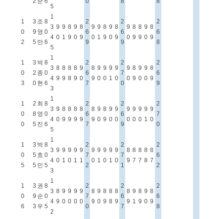
2
준
6
0
8
8
5
1
1
3
조
8
2
2
2
3
9
9
8
9
8
9
9
8
9
8
9
8
8
9
8
0
9
영
0
6
6
6
4
0
1
9
0
9
0
1
9
0
9
0
9
9
0
9
2
5
만
6
9
9
8
5
1
1
3
박
8
2
2
2
3
8
8
8
8
9
8
9
9
9
9
9
8
9
9
8
0
2
종
0
6
7
6
4
9
9
8
9
0
9
0
0
1
0
0
9
0
0
9
3
0
현
6
7
0
9
3
1
1
2
최
8
2
2
2
3
9
8
8
8
8
8
9
8
9
9
9
9
9
9
9
0
8
영
0
6
6
7
4
0
9
9
9
9
9
0
9
0
0
0
0
0
1
0
0
5
진
6
7
9
0
5
1
1
3
박
8
2
2
2
3
9
9
9
9
9
9
9
9
9
9
8
8
8
8
8
0
5
효
0
7
7
6
4
0
1
0
1
1
0
1
0
1
0
9
7
7
8
7
5
5
민
5
2
1
2
3
1
1
3
권
8
2
2
2
3
8
9
9
9
9
8
9
8
8
8
8
9
8
9
8
0
9
순
0
7
6
6
4
9
0
0
0
0
9
0
9
8
9
9
1
9
0
9
6
3
우
5
0
7
8
2