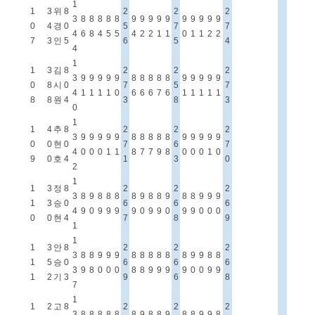
1
1
3
위
8
2
2
2
3
8
8
8
8
8
9
9
9
9
9
9
9
9
9
9
0
4
경
0
5
7
7
4
6
8
4
5
5
4
2
2
1
1
0
1
1
2
2
7
3
인
5
6
5
4
4
1
1
3
김
8
2
2
2
3
9
9
9
9
9
8
8
8
8
8
9
9
9
9
9
0
8
시
0
7
5
7
4
1
1
1
1
0
6
6
6
7
6
1
1
1
1
1
8
8
원
4
3
8
3
0
1
1
4
추
8
2
2
2
3
9
9
9
9
9
8
8
8
8
8
9
9
9
9
9
0
0
현
0
7
6
7
4
0
0
0
1
1
8
7
7
9
8
0
0
0
1
0
9
0
호
4
1
3
0
2
1
1
3
정
8
2
2
2
3
8
9
8
8
8
8
9
8
8
9
8
8
9
9
9
1
3
승
0
6
6
6
4
9
0
9
9
9
9
0
9
9
0
9
9
0
0
0
0
0
현
4
7
8
9
1
1
1
3
안
8
2
2
2
3
8
8
9
9
9
8
8
8
8
8
8
9
9
8
8
1
5
승
0
6
6
6
3
9
8
0
0
0
8
8
9
9
9
9
0
0
9
9
1
2
기
3
9
6
8
7
1
1
2
고
8
2
2
2
3
8
8
8
8
8
8
9
8
8
9
8
8
9
9
8