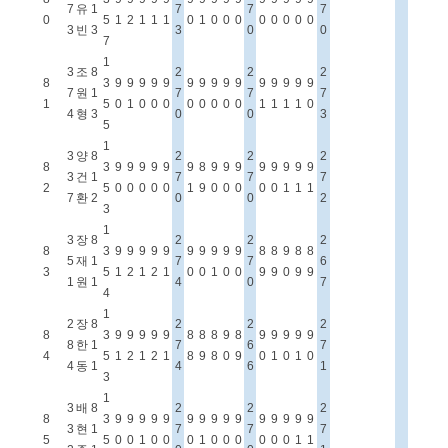
7
유
1
7
7
7
0
5
1
2
1
1
1
0
1
0
0
0
0
0
0
0
0
3
빈
3
3
0
0
7
1
3
조
8
2
2
2
8
3
9
9
9
9
9
9
9
9
9
9
9
9
9
9
9
7
원
1
7
7
7
1
5
0
1
0
0
0
0
0
0
0
0
1
1
1
1
0
4
형
3
0
0
3
5
1
3
양
8
2
2
2
8
3
9
9
9
9
9
9
8
9
9
9
9
9
9
9
9
3
건
1
7
7
7
2
5
0
0
0
0
0
1
9
0
0
0
0
0
1
1
1
7
환
2
0
0
2
3
1
3
장
8
2
2
2
8
3
9
9
9
9
9
9
9
9
9
9
8
8
9
8
8
5
재
1
7
7
6
3
5
1
2
1
2
1
0
0
1
0
0
9
9
0
9
9
1
원
1
4
0
7
4
1
2
장
8
2
2
2
8
3
9
9
9
9
9
8
8
8
9
8
9
9
9
9
9
8
한
1
7
6
7
4
5
1
2
1
2
1
8
9
8
0
9
0
1
0
1
0
4
동
1
4
6
1
3
1
3
배
8
2
2
2
8
3
9
9
9
9
9
9
9
9
9
9
9
9
9
9
9
3
현
1
7
7
7
5
5
0
0
1
0
0
0
1
0
0
0
0
0
0
1
1