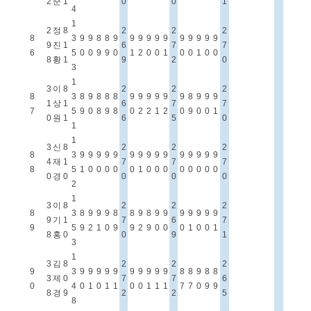
2
준
1
0
0
1
4
1
2
정
8
2
2
2
8
3
9
9
8
8
9
9
9
9
9
9
9
9
9
9
9
9
진
1
6
7
7
6
5
0
0
9
9
0
1
2
0
0
1
0
0
1
0
0
8
황
1
9
2
0
3
1
3
이
8
2
2
2
8
3
8
9
8
8
8
9
9
9
9
9
9
8
9
9
9
1
상
1
6
7
7
7
5
9
0
8
9
8
0
2
2
1
2
0
9
0
0
1
0
원
1
6
5
0
1
1
3
신
8
2
2
2
8
3
9
9
9
9
9
9
9
9
9
9
9
9
9
9
9
4
재
1
7
7
7
8
5
1
0
0
0
0
0
1
0
0
0
0
0
0
0
0
0
경
0
0
0
0
2
1
3
이
8
2
2
2
8
3
8
9
9
9
8
8
9
8
9
9
9
9
9
9
9
9
기
1
7
6
7
9
5
9
2
1
0
9
9
2
9
0
0
0
1
0
0
1
8
홍
0
0
9
1
3
1
3
김
8
2
2
2
9
3
9
9
9
9
9
9
9
9
9
9
8
8
9
8
8
3
제
0
7
7
6
0
4
0
1
0
1
1
0
0
1
1
1
7
7
0
9
9
8
경
9
2
2
5
8